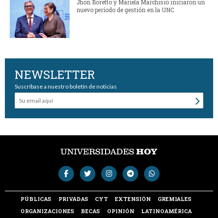
Jhon Boretto y Mariela Marchisio iniciaron un
nuevo período de gestión en la UNC
NEWSLETTER
Suscríbase a nuestro boletín de noticias
PÚBLICAS
PRIVADAS
CYT
EXTENSIÓN
GREMIALES
ORGANIZACIONES
BECAS
OPINIÓN
LATINOAMÉRICA