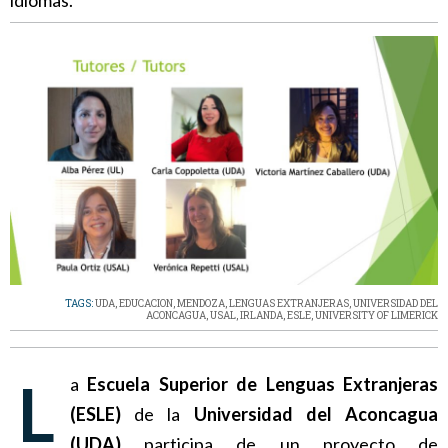
idiomas.
TAGS:
UDA
,
EDUCACION
,
MENDOZA
,
LENGUAS EXTRANJERAS
,
UNIVERSIDAD DEL
ACONCAGUA
,
USAL
,
IRLANDA
,
ESLE
,
UNIVERSITY OF LIMERICK
La
Escuela Superior de Lenguas Extranjeras
(ESLE)
de la
Universidad del Aconcagua
(UDA)
participa de un proyecto de