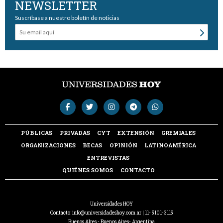
NEWSLETTER
Suscríbase a nuestro boletín de noticias
PÚBLICAS
PRIVADAS
CYT
EXTENSIÓN
GREMIALES
ORGANIZACIONES
BECAS
OPINIÓN
LATINOAMÉRICA
ENTREVISTAS
QUIÉNES SOMOS
CONTACTO
Universidades HOY
Contacto:
info@universidadeshoy.com.ar
| 11- 5101-3115
Buenos AIres - Buenos Aires- Argentina