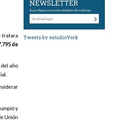
NEWSLETTER
Suscríbase a nuestro boletín de noticias
 tratara
Tweets by estudioVork
7.795 de
 del año
ial.
onsiderar
rumpió y
de Unión