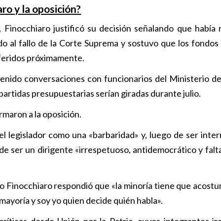
ro y la oposición?
 Finocchiaro justificó su decisión señalando que había 
do al fallo de la Corte Suprema y sostuvo que los fondos 
sferidos próximamente.
enido conversaciones con funcionarios del Ministerio de
artidas presupuestarias serían giradas durante julio.
rmaron a la oposición.
del legislador como una «barbaridad» y, luego de ser inte
de ser un dirigente «irrespetuoso, antidemocrático y falta
 Finocchiaro respondió que «la minoría tiene que acost
mayoría y soy yo quien decide quién habla».
ríticas desde Unión por la Patria, cuyos integrantes ir