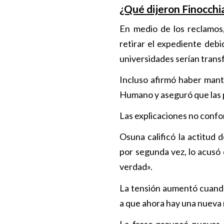
¿Qué dijeron Finocchia
En medio de los reclamos,
retirar el expediente debi
universidades serían tran
Incluso afirmó haber mant
Humano y aseguró que las p
Las explicaciones no confo
Osuna calificó la actitud 
por segunda vez, lo acusó 
verdad».
La tensión aumentó cuando
a que ahora hay una nueva 
La frase provocó nuevas c