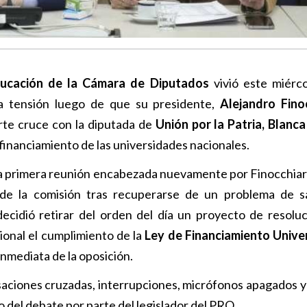
ducación de la Cámara de Diputados
vivió este miérc
a tensión luego de que su presidente,
Alejandro Fino
rte cruce con la diputada de
Unión por la Patria, Blanc
 financiamiento de las universidades nacionales.
 la primera reunión encabezada nuevamente por Finocchiar
 de la comisión tras recuperarse de un problema de s
decidió retirar del orden del día un proyecto de resolu
ional el cumplimiento de la
Ley de Financiamiento Univer
inmediata de la oposición.
saciones cruzadas, interrupciones, micrófonos apagados y
 del debate por parte del legislador del PRO.