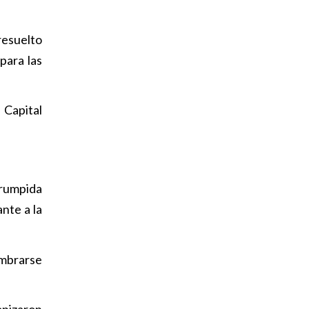
resuelto
para las
 Capital
rrumpida
nte a la
umbrarse
onizaron