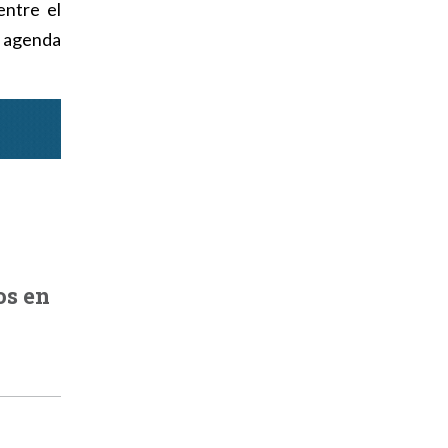
entre el
a agenda
os en