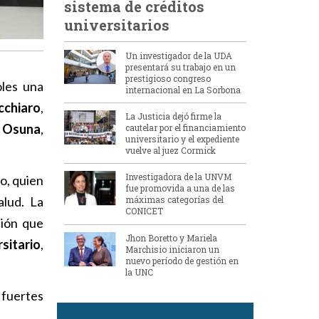
sistema de créditos
universitarios
Un investigador de la UDA
presentará su trabajo en un
prestigioso congreso
oles una
internacional en La Sorbona
cchiaro
,
La Justicia dejó firme la
a Osuna
,
cautelar por el financiamiento
universitario y el expediente
vuelve al juez Cormick
Investigadora de la UNVM
o, quien
fue promovida a una de las
alud. La
máximas categorías del
CONICET
ción que
Jhon Boretto y Mariela
sitario
,
Marchisio iniciaron un
nuevo período de gestión en
la UNC
 fuertes