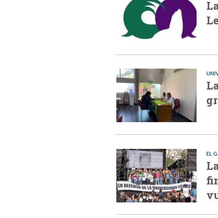
La
Le
UNI
La
gr
EL 
La
fi
vu