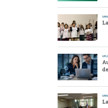
UNI
La
UFL
Au
de
UNI
La