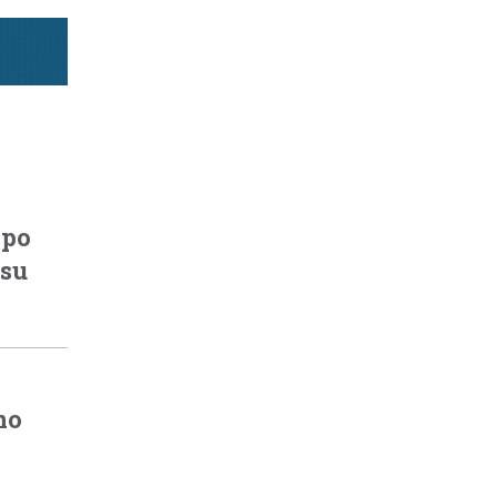
xpo
 su
no