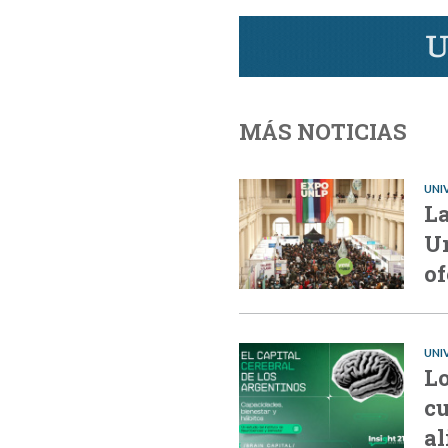
MÁS NOTICIAS
UNI
La
Un
of
UNI
Lo
cu
a