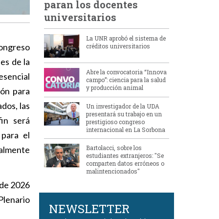
paran los docentes
universitarios
La UNR aprobó el sistema de
Congreso
créditos universitarios
es de la
Abre la convocatoria “Innova
esencial
campo”: ciencia para la salud
y producción animal
ión para
dos, las
Un investigador de la UDA
presentará su trabajo en un
fin será
prestigioso congreso
internacional en La Sorbona
 para el
Bartolacci, sobre los
almente
estudiantes extranjeros: "Se
comparten datos erróneos o
malintencionados"
 de 2026
Plenario
NEWSLETTER