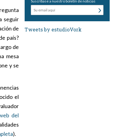
Suscríbase a nuestro boletín de noticias
pregunta
a seguir
ación de
Tweets by estudioVork
de país?
cargo de
una mesa
one y se
onencias
ocido el
valuador
 web del
lidades
pleta
).