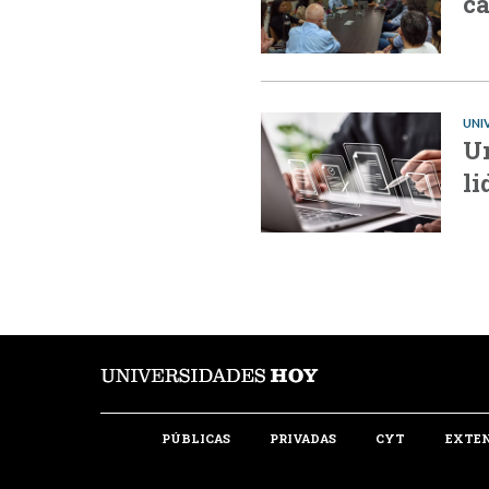
ca
UNI
Un
li
PÚBLICAS
PRIVADAS
CYT
EXTE