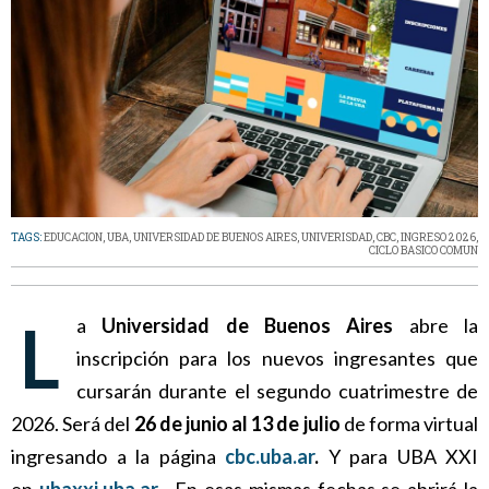
TAGS:
EDUCACION
,
UBA
,
UNIVERSIDAD DE BUENOS AIRES
,
UNIVERISDAD
,
CBC
,
INGRESO 2026
,
CICLO BASICO COMUN
La
Universidad de Buenos Aires
abre la
inscripción para los nuevos ingresantes que
cursarán durante el segundo cuatrimestre de
2026. Será del
26 de junio al 13 de julio
de forma virtual
ingresando a la página
cbc.uba.ar
.
Y para UBA XXI