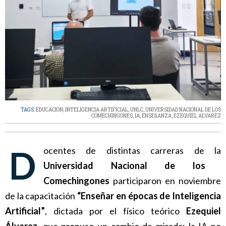
TAGS:
EDUCACION
,
INTELIGENCIA ARTIFICIAL
,
UNLC
,
UNIVERSIDAD NACIONAL DE LOS
COMECHINGONES
,
IA
,
ENSEñANZA
,
EZEQUIEL ALVAREZ
Docentes de distintas carreras de la
Universidad Nacional de los
Comechingones
participaron en noviembre
de la capacitación
“Enseñar en épocas de Inteligencia
Artificial”
, dictada por el físico teórico
Ezequiel