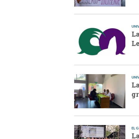
UNI
La
Le
UNI
La
gr
EL 
La