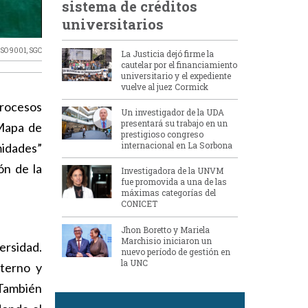
sistema de créditos
universitarios
ISO 9001
,
SGC
La Justicia dejó firme la
cautelar por el financiamiento
universitario y el expediente
vuelve al juez Cormick
Un investigador de la UDA
presentará su trabajo en un
 Mapa de
prestigioso congreso
internacional en La Sorbona
midades”
ón de la
Investigadora de la UNVM
fue promovida a una de las
máximas categorías del
CONICET
Jhon Boretto y Mariela
Marchisio iniciaron un
ersidad.
nuevo período de gestión en
la UNC
nterno y
 También