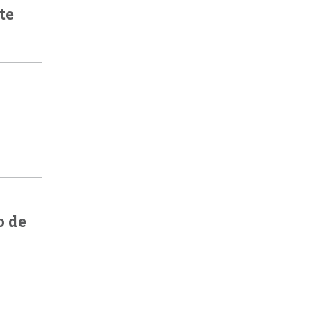
te
o de