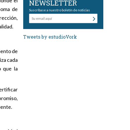
donde el
NEWSLETTER
 toma de
Suscríbase a nuestro boletín de noticias
irección,
alidad.
Tweets by estudioVork
iento de
liza cada
o que la
rtificar
romiso,
rente.