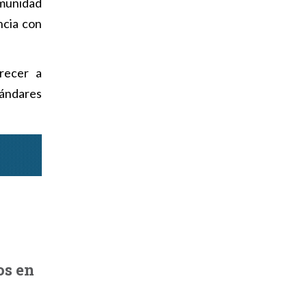
omunidad
ncia con
recer a
tándares
os en