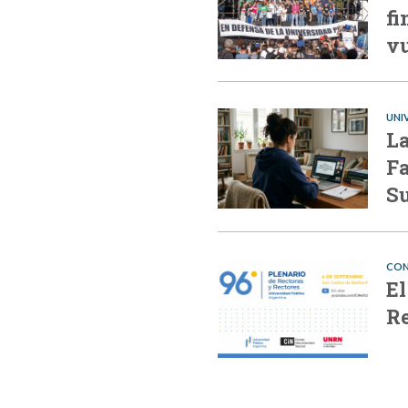
fi
vu
UNI
La
Fa
Su
CON
El
Re