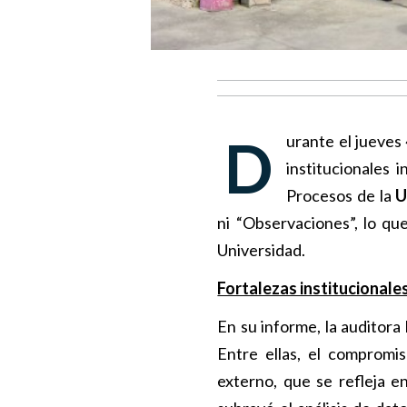
Durante el jueves 4 y viernes 5 de septiembre se auditaron los principales procesos
institucionales 
Procesos de la
U
ni “Observaciones”, lo que
Universidad.
Fortalezas institucionale
En su informe, la auditora 
Entre ellas, el compromi
externo, que se refleja 