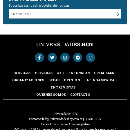
Suscríbase a nuestro boletín de noticias
PÚBLICAS
PRIVADAS
CYT
EXTENSIÓN
GREMIALES
ORGANIZACIONES
BECAS
OPINIÓN
LATINOAMÉRICA
ENTREVISTAS
QUIÉNES SOMOS
CONTACTO
Universidades HOY
Contacto:
info@universidadeshoy.com.ar
| 11- 5101-3115
Buenos AIres - Buenos Aires- Argentina
© Copyright 2023 / universidadeshoy.com.ar / Todos los derechos reservados /