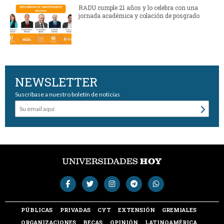
RADU cumple 21 años y lo celebra con una
jornada académica y colación de posgrado
NEWSLETTER
Suscríbase a nuestro boletín de noticias
PÚBLICAS
PRIVADAS
CYT
EXTENSIÓN
GREMIALES
ORGANIZACIONES
BECAS
OPINIÓN
LATINOAMÉRICA