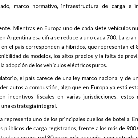
ado, marco normativo, infraestructura de carga e in
ente. Mientras en Europa uno de cada siete vehículos n
en Argentina esa cifra se reduce a uno cada 700. La gran
s en el país corresponden a híbridos, que representan el 
bilidad de modelos, los altos precios y la falta de previs
la adopción de los vehículos eléctricos puros.
latorio, el país carece de una ley marco nacional y de u
nder autos a combustión, algo que en Europa ya está est
n incentivos fiscales en varias jurisdicciones, estos 
e una estrategia integral.
a representa uno de los principales cuellos de botella. En
s públicos de carga registrados, frente a los más de 900
e traduce en una red 80 veces más pequeña, concentrada 