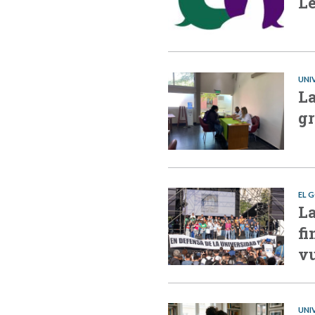
Le
UNI
La
gr
EL 
La
fi
vu
UNI