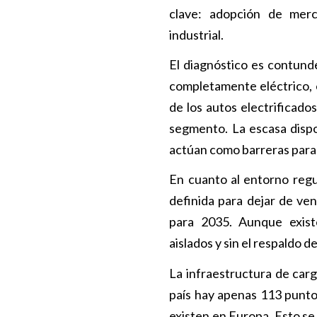
clave: adopción de merc
industrial.
El diagnóstico es contund
completamente eléctrico, 
de los autos electrificado
segmento. La escasa disponi
actúan como barreras para 
En cuanto al entorno regu
definida para dejar de ve
para 2035. Aunque existe
aislados y sin el respaldo d
La infraestructura de carg
país hay apenas 113 punto
existen en Europa. Esto s