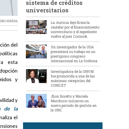
sistema de créditos
universitarios
DRO SUREDA
La Justicia dejó firme la
cautelar por el financiamiento
universitario y el expediente
vuelve al juez Cormick
Un investigador de la UDA
presentará su trabajo en un
olíticas
prestigioso congreso
internacional en La Sorbona
ra esta
adopción
Investigadora de la UNVM
fue promovida a una de las
midos y
máximas categorías del
CONICET
Jhon Boretto y Mariela
ilidad y
Marchisio iniciaron un
nuevo período de gestión en
a de la
la UNC
aliza el
ensiones