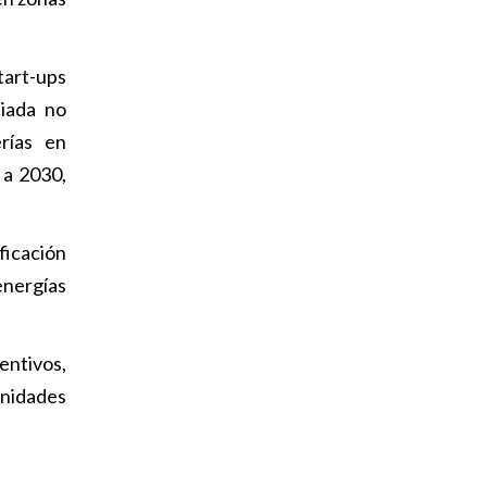
tart-ups
ciada no
rías en
 a 2030,
ficación
energías
centivos,
unidades