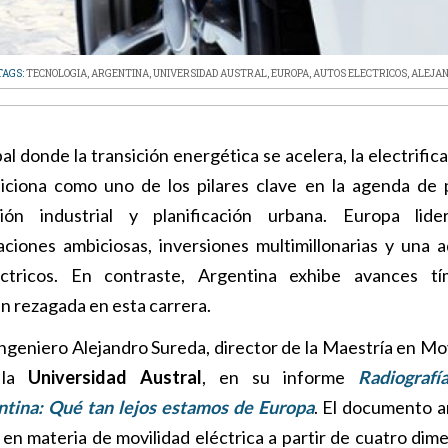
TAGS:
TECNOLOGIA
,
ARGENTINA
,
UNIVERSIDAD AUSTRAL
,
EUROPA
,
AUTOS ELECTRICOS
,
ALEJAN
iciona como uno de los pilares clave en la agenda de p
ción industrial y planificación urbana. Europa lide
ciones ambiciosas, inversiones multimillonarias y una 
ctricos. En contraste, Argentina exhibe avances tí
n rezagada en esta carrera.
Ingeniero Alejandro Sureda, director de la Maestría en Mov
 la
Universidad Austral
, en su informe
Radiografí
ntina: Qué tan lejos estamos de Europa
. El documento an
en materia de movilidad eléctrica a partir de cuatro dim