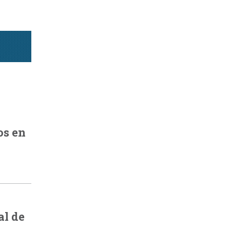
os en
al de