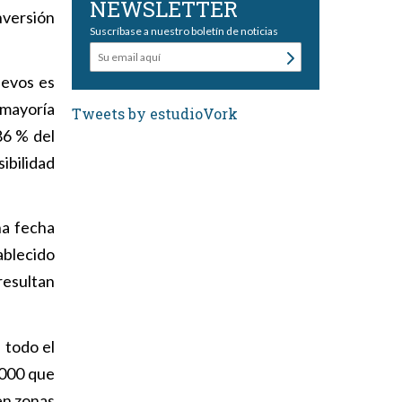
NEWSLETTER
versión
Suscríbase a nuestro boletín de noticias
uevos es
 mayoría
Tweets by estudioVork
86 % del
ibilidad
na fecha
ablecido
resultan
 todo el
.000 que
en zonas