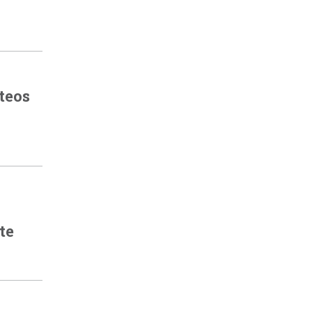
teos
te