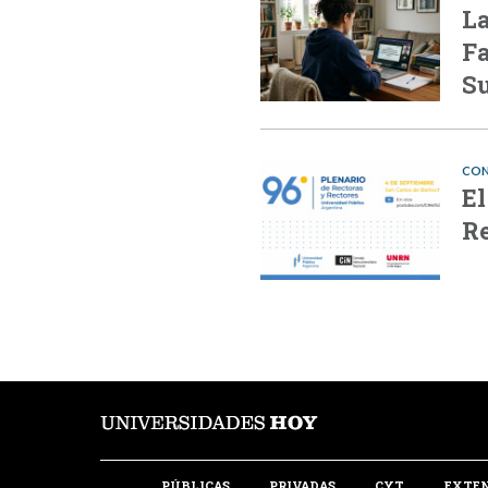
La
Fa
Su
CON
El
Re
PÚBLICAS
PRIVADAS
CYT
EXTE