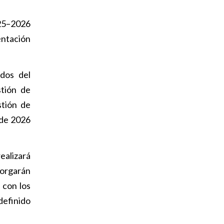
025–2026
entación
ados del
stión de
stión de
 de 2026
ealizará
torgarán
 con los
 definido