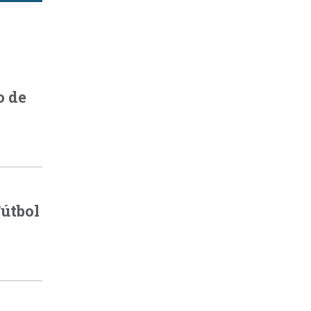
o de
útbol