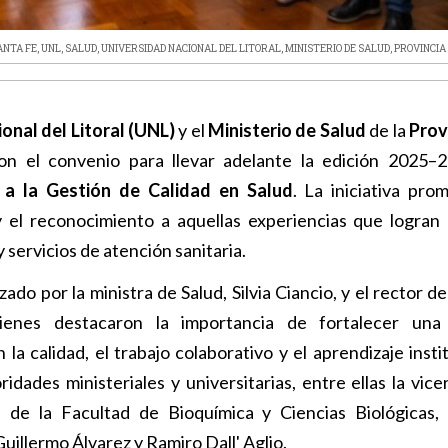
ANTA FE
,
UNL
,
SALUD
,
UNIVERSIDAD NACIONAL DEL LITORAL
,
MINISTERIO DE SALUD
,
PROVINCIA
onal del Litoral (UNL)
y el
Ministerio de Salud
de la
Prov
on el convenio para llevar adelante la edición 2025–
l a la Gestión de Calidad en Salud
. La iniciativa pro
y el reconocimiento a aquellas experiencias que logran
 servicios de atención sanitaria.
do por la ministra de Salud, Silvia Ciancio, y el rector d
ienes destacaron la importancia de fortalecer una 
la calidad, el trabajo colaborativo y el aprendizaje insti
idades ministeriales y universitarias, entre ellas la vice
a de la Facultad de Bioquímica y Ciencias Biológicas,
Guillermo Álvarez y Ramiro Dall' Aglio.