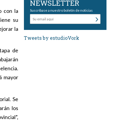
NEWSLETTER
o con la
Suscríbase a nuestro boletín de noticias
tiene su
jorar la
Tweets by estudioVork
etapa de
abajarán
elencia.
rá mayor
rial. Se
arán los
incial”,