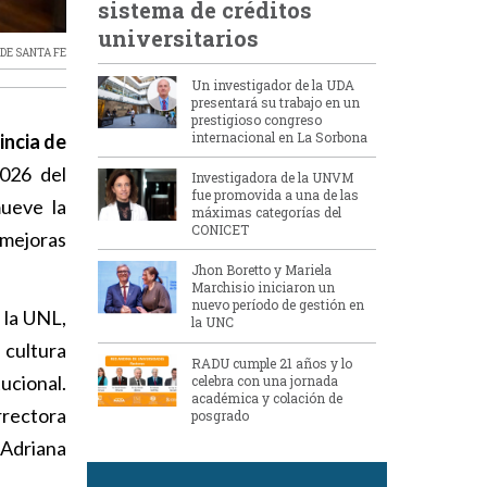
sistema de créditos
universitarios
 DE SANTA FE
Un investigador de la UDA
presentará su trabajo en un
prestigioso congreso
internacional en La Sorbona
incia de
2026 del
Investigadora de la UNVM
fue promovida a una de las
mueve la
máximas categorías del
CONICET
 mejoras
Jhon Boretto y Mariela
Marchisio iniciaron un
nuevo período de gestión en
e la UNL,
la UNC
cultura
RADU cumple 21 años y lo
tucional.
celebra con una jornada
académica y colación de
rrectora
posgrado
 Adriana