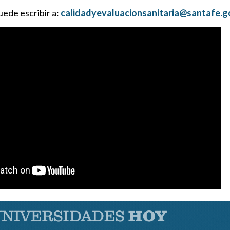
uede escribir a:
calidadyevaluacionsanitaria@santafe.g