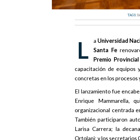
TAGS:
S
La
Universidad Naci
Santa Fe
renovar
Premio Provincia
capacitación de equipos 
concretas en los procesos y
El lanzamiento fue encabeza
Enrique Mammarella, qu
organizacional centrada en 
También participaron autor
Larisa Carrera; la decan
Ortolani; y los secretarios 