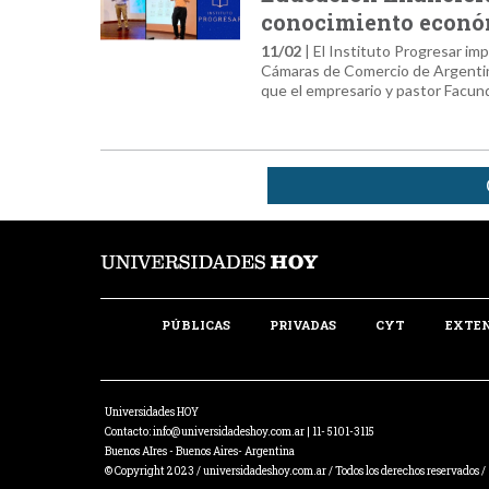
conocimiento económ
11/02
| El Instituto Progresar im
Cámaras de Comercio de Argentina.
que el empresario y pastor Facu
PÚBLICAS
PRIVADAS
CYT
EXTE
Universidades HOY
Contacto:
info@universidadeshoy.com.ar
| 11- 5101-3115
Buenos AIres - Buenos Aires- Argentina
© Copyright 2023 / universidadeshoy.com.ar / Todos los derechos reservados /