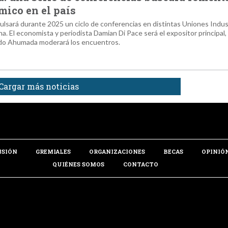
ico en el país
pulsará durante 2025 un ciclo de conferencias en distintas Uniones Indus
 El economista y periodista Damian Di Pace será el expositor principal,
ndo Ahumada moderará los encuentros.
Cargar más noticias
NSIÓN
GREMIALES
ORGANIZACIONES
BECAS
OPINIÓ
QUIÉNES SOMOS
CONTACTO