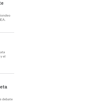
te
“Sondeo
NEA.
lata
y el
leta
de debate