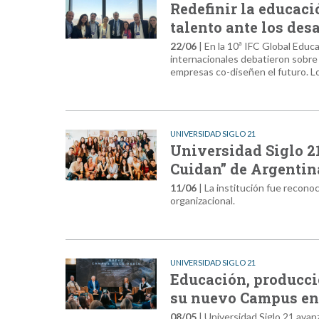
Redefinir la educaci
talento ante los des
22/06
| En la 10ª IFC Global Educ
internacionales debatieron sobre l
empresas co-diseñen el futuro. Los
UNIVERSIDAD SIGLO 21
Universidad Siglo 21
Cuidan” de Argentin
11/06
| La institución fue recono
organizacional.
UNIVERSIDAD SIGLO 21
Educación, producci
su nuevo Campus en
08/05
| Universidad Siglo 21 ava