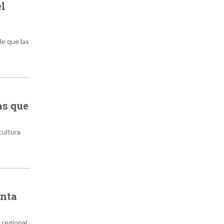
el
de que las
as que
cultura
enta
 regional