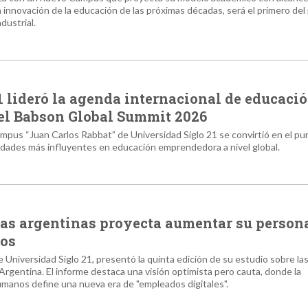
la innovación de la educación de las próximas décadas, será el primero del
dustrial.
 lideró la agenda internacional de educaci
el Babson Global Summit 2026
ampus “Juan Carlos Rabbat” de Universidad Siglo 21 se convirtió en el pu
dades más influyentes en educación emprendedora a nivel global.
sas argentinas proyecta aumentar su person
ños
de Universidad Siglo 21, presentó la quinta edición de su estudio sobre la
rgentina. El informe destaca una visión optimista pero cauta, donde la
umanos define una nueva era de "empleados digitales".