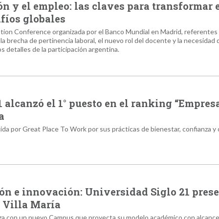
ón y el empleo: las claves para transformar 
afíos globales
ation Conference organizada por el Banco Mundial en Madrid, referentes
a brecha de pertinencia laboral, el nuevo rol del docente y la necesidad 
 detalles de la participación argentina.
 alcanzó el 1° puesto en el ranking “Empres
a
cida por Great Place To Work por sus prácticas de bienestar, confianza y 
ón e innovación: Universidad Siglo 21 pres
 Villa María
nza con un nuevo Campus que proyecta su modelo académico con alcance