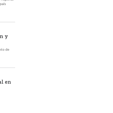
 país
ón y
nto de
al en
s