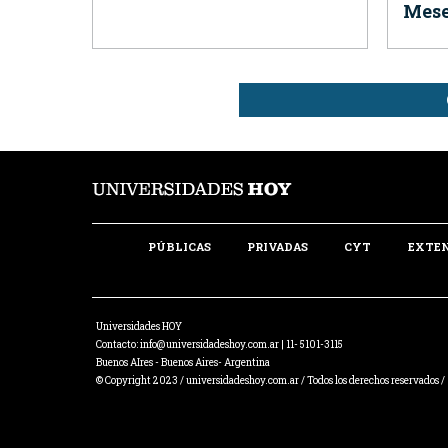
Mese
PÚBLICAS
PRIVADAS
CYT
EXTE
Universidades HOY
Contacto:
info@universidadeshoy.com.ar
| 11- 5101-3115
Buenos AIres - Buenos Aires- Argentina
© Copyright 2023 / universidadeshoy.com.ar / Todos los derechos reservados /