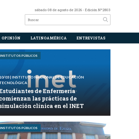
sábado 08 de agosto de 2026
- Edición Nº2803
OPINIÓN
LATINOAMÉRICA
ENTREVISTAS
INSTITUTOS PÚBLICOS
10/03
| INSTITUTO NACIONAL DE EDUCACIÓN
TECNOLÓGICA
Estudiantes de Enfermería
comienzan las prácticas de
simulación clínica en el INET
INSTITUTOS PÚBLICOS